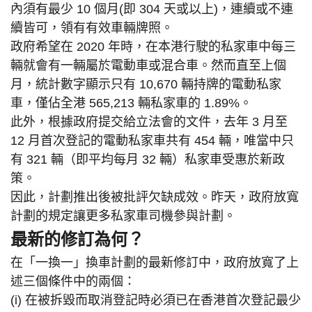
內須有最少 10 個月(即 304 天或以上)，連續或不連
續皆可，領有有效車輛牌照。
政府希望在 2020 年時，在本港行駛的私家車中每三
輛就會有一輛屬於電動車或混合車。然而直至上個
月，統計數字顯示只有 10,670 輛持牌的電動私家
車，僅佔全港 565,213 輛私家車的 1.89%。
此外，根據政府提交給立法會的文件，去年 3 月至
12 月首次登記的電動私家車共有 454 輛，唯當中只
有 321 輛（即平均每月 32 輛）私家車受惠於新政
策。
因此，計劃推出後被批評欠缺成效。昨天，政府放寬
計劃的規定讓更多私家車司機參與計劃。
最新的修訂為何？
在「一換一」換車計劃的最新修訂中，政府放寬了上
述三個條件中的兩個：
(i) 在被拆毀而取消登記時必須已在香港首次登記最少