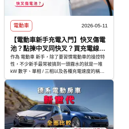
電動車
2026-05-11
【電動車新手充電入門】快叉傷電
池？點揀中叉同快叉？買充電線必
知事項
作為 電動車 新手，除了要習慣電動車的操控特
性，不少新手最常被搞到一頭霧水的就是一堆
kW 數字、單相 / 三相以及各種充電速度的稱
呼。今次 快而保 便針對香港電動車新手，由淺
入深搞清楚所有充電細節及迷思。