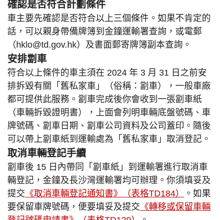
確認是否符合計劃條件
車主要先確認是否符合以上三個條件。如果不肯定的
話，可以親身帶備牌簿到金鐘運輸署查詢，或電郵
（hklo@td.gov.hk）及書面郵寄牌簿副本查詢。
安排劏車
符合以上條件的車主須在 2024 年 3 月 31 日之前安
排拆毀有關「舊私家車」（俗稱：劏車），一般車廠
都可提供此服務。劏車完成後你會收到一張劏車紙
（車輛拆毀證明書），上面會列明車輛底盤號碼、車
牌號碼、劏車日期、劏車公司資料及公司蓋印。隨後
可以帶上劏車紙到運輸處為「舊私家車」取消登記。
取消車輛登記手續
劏車後 15 日內帶同「劏車紙」到運輸署進行取消車
輛登記，金鐘及長沙灣運輸署均可辦理。你須填妥及
提交
《取消車輛登記通知書》（表格TD184）
。如果
要保留車牌號碼，便要填妥及提交
《轉移或保留車輛