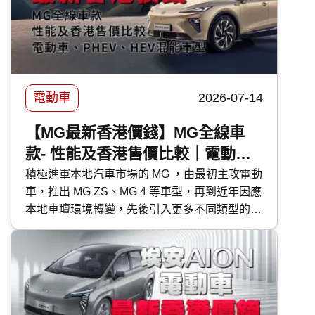
電動車
2026-07-14
【MG最新香港價錢】MG全線車
款- 性能及香港售價比較｜電動
車、PHEV、HEV混能車型
積極進軍本地汽車市場的 MG ，由最初主攻電動
車，推出 MG ZS、MG 4 等車型，再到近年因應
本地車壇環境轉變，先後引入更多不同類型的車
款，除電動車外，還有 PHEV 混能車型 MG S9
PHEV 及混能車 MG ZS HEV 、 MG 3 Hybrid+
。今次 快而保 便為大家深入了解 MG 各車款的
特性及售價，有助各位買車時有更好準備。