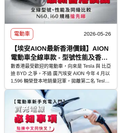
電動車
2026-05-26
【埃安AION最新香港價錢】AION
電動車全線車款 - 型號性能及香港
售價比較｜N60、i60 規格搶先睇
數香港最受歡迎的電動車，向來是 Tesla 與 比亞
迪 BYD 之爭，不過 廣汽埃安 AION 今年 4 月以
1,596 輛榮登本地銷量冠軍，拋離第二名 Tesla
逾 10%，究竟廣汽埃安 AION 有何吸引力，以
黑馬姿態跑贏 Tesla 及 BYD 比亞迪？今天 快而
保 便與大家詳細講解廣汽埃安 AION 各型號的
功能、特點及定位，以及售後保養等各種準車主
關心的問題。 快而保 超過 25 年專營 汽車保險
經驗，比較逾 60 間保險公司，提供特低 全保 及
三保 保費。