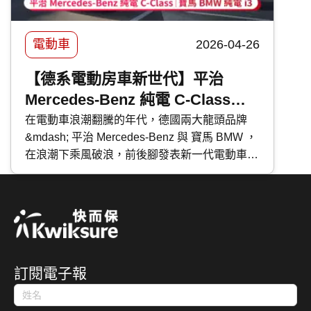
電動車
2026-04-26
【德系電動房車新世代】平治
Mercedes-Benz 純電 C-Class｜
寶馬 BMW 純電 i3｜全面比較
在電動車浪潮翻騰的年代，德國兩大龍頭品牌
&mdash; 平治 Mercedes-Benz 與 寶馬 BMW ，
在浪潮下乘風破浪，前後腳發表新一代電動車，
分別為 純電 C-Class 及 純電 i3 。今次 快而保
便為大家深入了解這兩款同被視為車廠最具代表
性的四門房車，看看兩大品牌如何詮釋未來電動
車的發展。而作為準備入手的你，究竟應該如何
選擇？
訂閱電子報