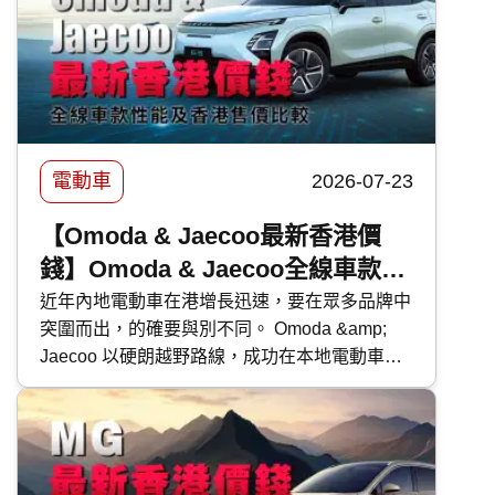
電動車
2026-07-23
【Omoda & Jaecoo最新香港價
錢】Omoda & Jaecoo全線車款｜
性能及香港售價比較
近年內地電動車在港增長迅速，要在眾多品牌中
突圍而出，的確要與別不同。 Omoda &amp;
Jaecoo 以硬朗越野路線，成功在本地電動車壇
闖出獨有風格。今次 快而保 便為大家深入了解
Omoda &amp; Jaecoo 各車款的特性及售價，有
助各位買車時有更好準備。