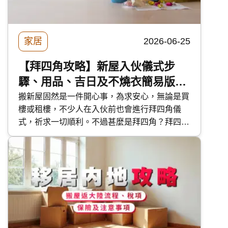
家居
2026-06-25
【拜四角攻略】新屋入伙儀式步
驟、用品、吉日及不燒衣簡易版做
法
搬新屋固然是一件開心事，為求安心，無論是買
樓或租樓，不少人在入伙前也會進行拜四角儀
式，祈求一切順利。不過甚麼是拜四角？拜四角
要預備甚麼？拜四角的步驟如何？今次 快而保
便為大家分享拜四角的各項實用資料，讓大家準
備充足迎接新居。