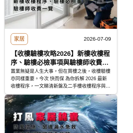
家居
2026-07-09
【收樓驗樓攻略2026】新樓收樓程
序、驗樓必檢事項與驗樓師收費一
覽
置業無疑是人生大事，但在買樓之後，收樓驗樓
亦同樣重要。今次 快而保 為你拆解 2026 最新
收樓程序，一文睇清新盤及二手樓收樓程序與注
意事項，解答「收樓前驗樓」迷思，更附有驗樓
清單、檢查方法及驗樓師收費參考。