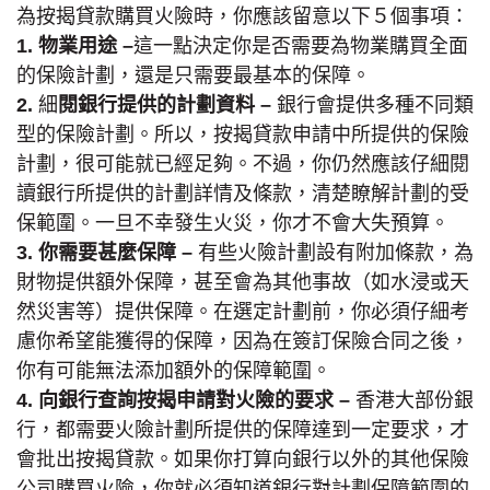
為按揭貸款購買火險時，你應該留意以下５個事項：
1.
物業用途 –
這一點決定你是否需要為物業購買全面
的保險計劃，還是只需要最基本的保障。
2.
細
閱銀行提供的計劃資料
–
銀行會提供多種不同類
型的保險計劃。所以，按揭貸款申請中所提供的保險
計劃，很可能就已經足夠。不過，你仍然應該仔細閱
讀銀行所提供的計劃詳情及條款，清楚瞭解計劃的受
保範圍。一旦不幸發生火災，你才不會大失預算。
3.
你需要甚麼保障 –
有些火險計劃設有附加條款，為
財物提供額外保障，甚至會為其他事故（如水浸或天
然災害等）提供保障。在選定計劃前，你必須仔細考
慮你希望能獲得的保障，因為在簽訂保險合同之後，
你有可能無法添加額外的保障範圍。
4.
向銀行查詢按揭申請對火險的要求
–
香港大部份銀
行，都需要火險計劃所提供的保障達到一定要求，才
會批出按揭貸款。如果你打算向銀行以外的其他保險
公司購買火險，你就必須知道銀行對計劃保障範圍的