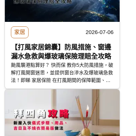
家居
2026-07-06
【打風家居錦囊】防風措施、窗邊
漏水急救與爆玻璃保險理賠全攻略
颱風襲港點算好？ 快而保 教你5大防風措施，破
解打風開窗迷思，並提供窗台滲水及爆玻璃急救
法！即睇 家居保險 在打風期間的保障範圍、漏
水賠償及第三者責任，助你安心度過風季。