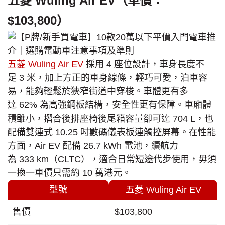
五菱 Wuling Air EV（車價：
$103,800）
五菱 Wuling Air EV
採用 4 座位設計，車身長度不
足 3 米，加上方正的車身線條，輕巧可愛，泊車容
易，能夠輕鬆於狹窄街道中穿梭。車體更有多
達 62% 為高強鋼板結構，安全性更有保障。車廂體
積雖小，摺合後排座椅後尾箱容量卻可達 704 L，也
配備雙連式 10.25 吋數碼儀表板連觸控屏幕。在性能
方面，Air EV 配備 26.7 kWh 電池，續航力
為 333 km（CLTC），適合日常短途代步使用，毋須
一換一車價只需約 10 萬港元。
型號
五菱 Wuling Air EV
售價
$103,800