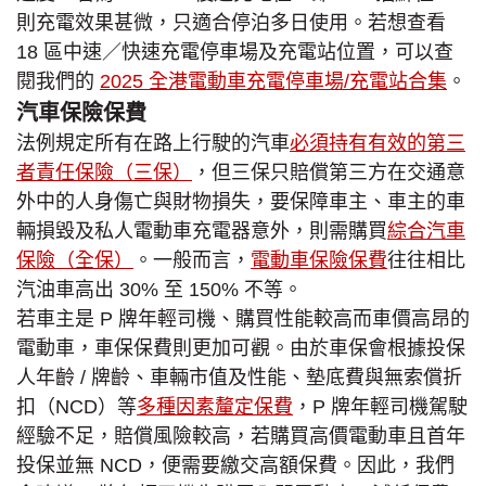
則充電效果甚微，只適合停泊多日使用。若想查看
18 區中速／快速充電停車場及充電站位置，可以查
閱我們的
2025 全港電動車充電停車場/充電站合集
。
汽車保險保費
法例規定所有在路上行駛的汽車
必須持有有效的第三
者責任保險（三保）
，但三保只賠償第三方在交通意
外中的人身傷亡與財物損失，要保障車主、車主的車
輛損毀及私人電動車充電器意外，則需購買
綜合汽車
保險（全保）
。一般而言，
電動車保險保費
往往相比
汽油車高出 30% 至 150% 不等。
若車主是 P 牌年輕司機、購買性能較高而車價高昂的
電動車，車保保費則更加可觀。由於車保會根據投保
人年齡 / 牌齡、車輛市值及性能、墊底費與無索償折
扣（NCD）等
多種因素釐定保費
，P 牌年輕司機駕駛
經驗不足，賠償風險較高，若購買高價電動車且首年
投保並無 NCD，便需要繳交高額保費。因此，我們