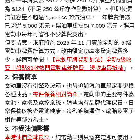
動車一年牌費為 $572，每多 250 公斤淨重的附加費
為 $124（不足 250 公斤亦作全數計算）。但即使是
汽缸容量不超過 1,500 cc 的汽油車，一年牌費價錢
已超過 5,000 港元，柴油車更需約 7,000 港元。選用
電動車每年可省卻不少牌費支出。
但要留意，港府將於 2025 年 11 月實施全新的 5 級
電動車牌費計算方式，改由額定功率來釐定牌費多
少，詳情可參閱「
【電動車牌費新計法】全新5級收
費｜盤點90款熱門電動車新牌費｜邊款車最抵揸
」。
2. 保養簡單
電動車沒有引擎及波箱，也毋須如汽油車般定期更換
各種油品，
零件保養相對簡單
。電動車的主要零件為
電池、電機及電控系統，這些均有品牌代理保養。日
常保養以檢查電池健康、冷卻系統運作、輪胎及電子
組件等部分為主。
3. 不受油價影響
本港油價全球最高
，純電動車則只需充電即可使用，