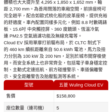
體積也大大提升至 4,295 x 1,850 x 1,652 mm，軸
距 2,700 mm。為善用闊落的車廂空間，前排座椅可
完全趟平，配合如歐式梳化般的皮革座椅，提供充裕
的舒適度。車內配置同樣多元化，例如 8.8 吋數碼錶
板、15.6吋 中央觸控屏、360 度鏡頭、恆溫冷氣
連 PM2.5 空氣過濾功能及無線充電等。
Cloud EV 採用單摩打前驅布局，於 CLTC 制式下
的 460 km 續航距離來自 50.6 kWh 電池，馬力及扭
力分別為 100 kW 及 200 Nm，足別於城市間穿梭使
用。而安全系統上也非常齊全，包括電子車身穩定控
制、主動式定速巡航、前方碰撞警示、車道偏離警
示、安全距離警告及胎壓監測等系統。
型號
五菱 Wuling Cloud EV
售價
$158,800
座位數量（連司機）
5