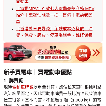
電動車
【電動MPV】9 款七人電動豪華商務 MPV
推介｜型號性能及一換一售價｜電動老闆
車
【香港養車要幾錢】駕駛成本逐樣數｜油
費、保費、牌費、停車場租金、維修保養
新手買電車｜買電動車優點
1. 牌費低
現時
電動車牌費
以重量計算，燃油私家車則根據引擎
汽缸容量而定，因此電動車牌費一般比汽油及柴油車
便宜很多。基本而言，不超過 1 噸（1,000 kg）的電