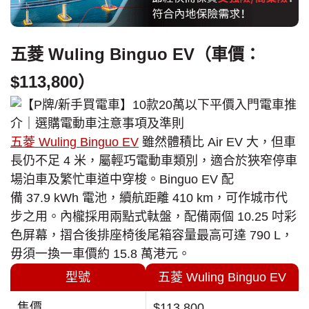
五菱 Wuling Binguo EV（車價：
$113,800）
五菱 Wuling Binguo EV
雖然體積比 Air EV 大，但車
長仍不足 4 米，屬輕巧電動車類別，適合於狹窄停車
場泊車及繁忙車道中穿梭。Binguo EV 配
備 37.9 kWh 電池，續航距離 410 km，可作城市代
步之用。內櫳採用兩點式軚盤，配備兩個 10.25 吋彩
色屏幕，摺合後排座椅後尾箱容量最高可達 790 L，
毋須一換一車價約 15.8 萬港元。
型號
五菱 Wuling Binguo EV
售價
$113,800