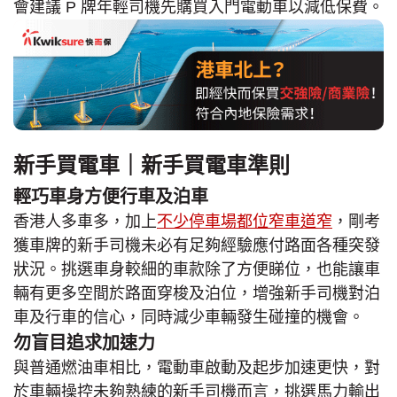
會建議 P 牌年輕司機先購買入門電動車以減低保費。
新手買電車｜新手買電車準則
輕巧車身方便行車及泊車
香港人多車多，加上
不少停車場都位窄車道窄
，剛考
獲車牌的新手司機未必有足夠經驗應付路面各種突發
狀況。挑選車身較細的車款除了方便睇位，也能讓車
輛有更多空間於路面穿梭及泊位，增強新手司機對泊
車及行車的信心，同時減少車輛發生碰撞的機會。
勿盲目追求加速力
與普通燃油車相比，電動車啟動及起步加速更快，對
於車輛操控未夠熟練的新手司機而言，挑選馬力輸出