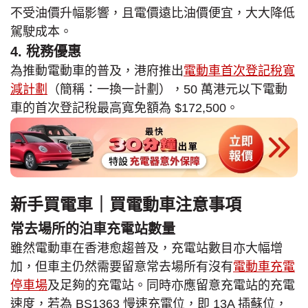
不受油價升幅影響，且電價遠比油價便宜，大大降低
駕駛成本。
4. 稅務優惠
為推動電動車的普及，港府推出
電動車首次登記稅寬
減計劃
（簡稱：一換一計劃），50 萬港元以下電動
車的首次登記稅最高寬免額為 $172,500。
新手買電車｜買電動車注意事項
常去場所的泊車充電站數量
雖然電動車在香港愈趨普及，充電站數目亦大幅增
加，但車主仍然需要留意常去場所有沒有
電動車充電
停車場
及足夠的充電站。同時亦應留意充電站的充電
速度，若為 BS1363 慢速充電位，即 13A 插蘇位，