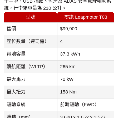
子手掣、USB 插頭、藍牙及 ADAS 安全駕駛輔助系
統，行李箱容量為 210 公升。
型號
零跑 Leapmotor T03
售價
$99,900
座位數量（連司機）
4
電池容量
37.3 kWh
續航距離（WLTP）
265 km
最大馬力
70 kW
最大扭力
158 Nm
驅動系統
前輪驅動（FWD）
體積（mm）
3,620 x 1,652 x 1,577