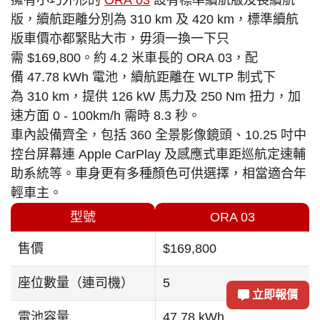
擁有小巧外形的
ORA 03
設有標準續航版及長續航
版，續航距離分別為 310 km 及 420 km，標準續航
版車價亦都緊貼大市，毋須一換一下只
需 $169,800。約 4.2 米車長的 ORA 03，配
備 47.78 kWh 電池，續航距離在 WLTP 制式下
為 310 km，提供 126 kW 馬力及 250 Nm 扭力，加
速方面 0 - 100km/h 需時 8.3 秒。
車內設備齊全，包括 360 全景影像鏡頭、10.25 吋中
控台屏幕連 Apple CarPlay 及感應式車距巡航定速輔
助系統等。車身更有多種顏色可供選擇，相當適合年
輕車主。
型號
ORA 03
售價
$169,800
座位數量（連司機）
5
立即報價
電池容量
47.78 kWh