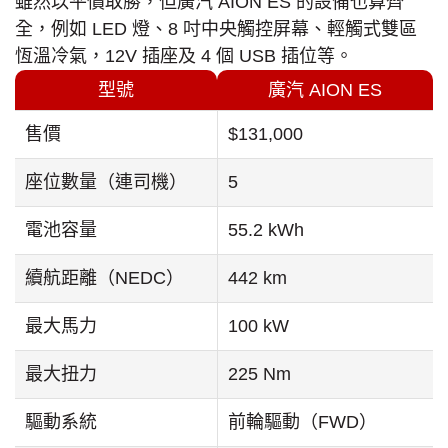
雖然以平價取勝，但廣汽 AION ES 的設備也算齊
全，例如 LED 燈、8 吋中央觸控屏幕、輕觸式雙區
恆溫冷氣，12V 插座及 4 個 USB 插位等。
型號
廣汽 AION ES
售價
$131,000
座位數量（連司機）
5
電池容量
55.2 kWh
續航距離（NEDC）
442 km
最大馬力
100 kW
最大扭力
225 Nm
驅動系統
前輪驅動（FWD）