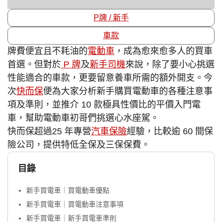
P牌 / 新手
車款
牌費便宜且不耗油的
電動車
，成為愈來愈多人的買車
首選。但對於
P 牌
及
新手司機
來說，除了要小心挑選
性能適合的車款，更要留意養車所需的額外開支。今
次
快而保
便為大家分析新手購買電動車的各種注意事
項及準則，並推介 10 款極具性價比的平價入門電
車，幫助電動車初哥們挑選心水座駕。
快而保超過25 年專營
汽車保險
經驗，比較逾 60 間保
險公司，提供特低全保及三保保費。
目錄
新手買電車｜買電動車優點
新手買電車｜買電動車注意事項
新手買電車｜新手買電車準則