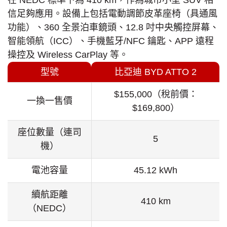
在 NEDC 標準下為 410 km，作為城市小型 SUV 相
信足夠應用。設備上包括電動調節皮革座椅（具通風
功能）、360 全景泊車鏡頭、12.8 吋中央觸控屏幕、
智能領航（ICC）、手機藍牙/NFC 鑰匙、APP 遠程
操控及 Wireless CarPlay 等。
型號
比亞迪 BYD ATTO 2
$155,000（稅前價：
一換一售價
$169,800）
座位數量（連司
5
機）
電池容量
45.12 kWh
續航距離
410 km
（NEDC）