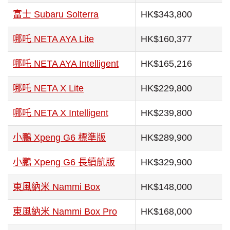
富士 Subaru Solterra
HK$343,800
哪吒 NETA AYA Lite
HK$160,377
哪吒 NETA AYA Intelligent
HK$165,216
哪吒 NETA X Lite
HK$229,800
哪吒 NETA X Intelligent
HK$239,800
小鵬 Xpeng G6 標準版
HK$289,900
小鵬 Xpeng G6 長續航版
HK$329,900
東風納米 Nammi Box
HK$148,000
東風納米 Nammi Box Pro
HK$168,000