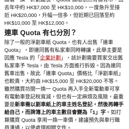
去年中約 HK$7,000 至 HK$10,000，一度急升至接
近 HK$20,000，升幅一倍多，但近期已回落至約
HK$10,000 至 HK$12,000。
連車 Quota 有乜分別？
除了一般的淨劏車紙 Quota，也有人出售「連車
Quota」，即連同舊有私家車同時轉讓，此舉主要是
因應 Tesla 的「
企業計劃
」，該計劃需要買家交出舊
私家車予 Tesla，由 Tesla 方面進行拆毀。因為連同
舊車出售，故此「連車 Quota」價格比「淨劏車紙」
也較貴，大約由 HK$15,000 至 HK$20,000 不等。
雖然購買坊間一換一 Quota 再入手全新電動車可享
有電動車登記稅寬減，但也有一定麻煩及風險，最重
要是
新車需以劏車紙上的車主姓名登記，然後再轉手
給自己，而牌簿上的車主數目會變為「1」字
。如打
算購買 Quota 享用一換一車價，建議預先與車行職
員溝通，以便處理相關文件。