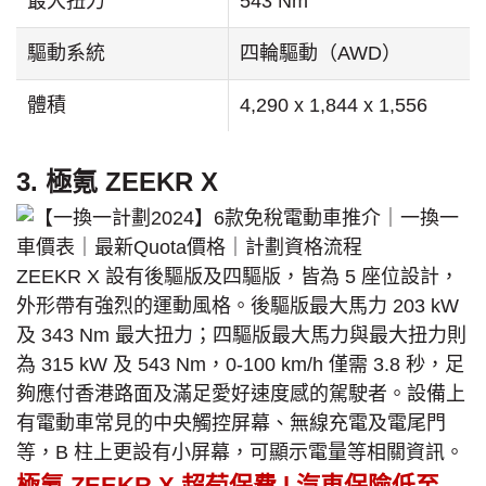
最大扭力
543 Nm
驅動系統
四輪驅動（AWD）
體積
4,290 x 1,844 x 1,556
3. 極氪 ZEEKR X
ZEEKR X 設有後驅版及四驅版，皆為 5 座位設計，
外形帶有強烈的運動風格。後驅版最大馬力 203 kW
及 343 Nm 最大扭力；四驅版最大馬力與最大扭力則
為 315 kW 及 543 Nm，0-100 km/h 僅需 3.8 秒，足
夠應付香港路面及滿足愛好速度感的駕駛者。設備上
有電動車常見的中央觸控屏幕、無線充電及電尾門
等，B 柱上更設有小屏幕，可顯示電量等相關資訊。
極氪 ZEEKR X 超荀保費 l 汽車保險低至