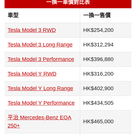
一換一車價對比表
車型
一換一售價
Tesla Model 3 RWD
HK$254,200
Tesla Model 3 Long Range
HK$312,294
Tesla Model 3 Performance
HK$396,880
Tesla Model Y RWD
HK$316,200
Tesla Model Y Long Range
HK$402,900
Tesla Model Y Performance
HK$434,505
平治 Mercedes-Benz EQA
HK$465,000
250+