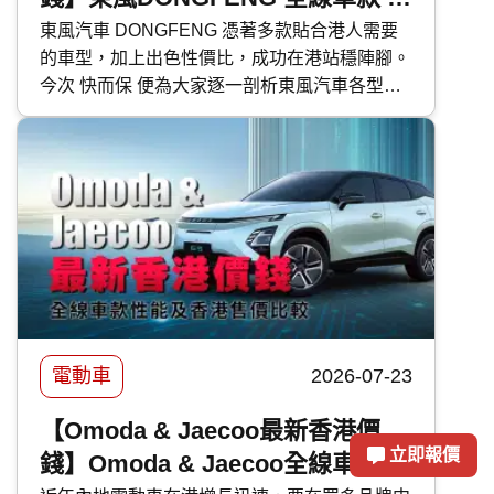
型號性能及香港售價比較
東風汽車 DONGFENG 憑著多款貼合港人需要
的車型，加上出色性價比，成功在港站穩陣腳。
今次 快而保 便為大家逐一剖析東風汽車各型號
的特點，並比較其性能與香港售價。
電動車
2026-07-23
【Omoda & Jaecoo最新香港價
立即報價
錢】Omoda & Jaecoo全線車款｜