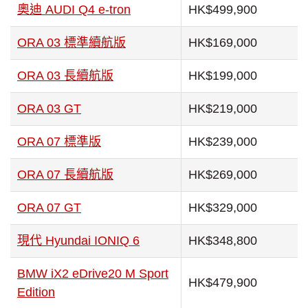
奧迪 AUDI Q4 e-tron
HK$499,900
ORA 03 標準續航版
HK$169,000
ORA 03 長續航版
HK$199,000
ORA 03 GT
HK$219,000
ORA 07 標準版
HK$239,000
ORA 07 長續航版
HK$269,000
ORA 07 GT
HK$329,000
現代 Hyundai IONIQ 6
HK$348,800
BMW iX2 eDrive20 M Sport
HK$479,900
Edition