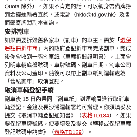
Quota 除外）。如果不肯定的話，可以親身帶備牌簿
到金鐘運輸署查詢，或電郵（hklo@td.gov.hk）及書
面郵寄牌簿副本查詢。
安排劏車
如果需要拆毀舊私家車（劏車）的車主，需於「
環保
署註冊拆車商
」內的政府登記拆車商完成劏車，完成
後你會收到一張劏車紙（車輛拆毀證明書），上面會
列明車輛底盤號碼、車牌號碼、劏車日期、劏車公司
資料及公司蓋印。隨後可以帶上劏車紙到運輸處為
「舊私家車」取消登記。
取消車輛登記手續
劏車後 15 日內帶同「劏車紙」到運輸署進行取消車
輛登記，金鐘及長沙灣運輸署均可辦理。你須填妥及
提交《取消車輛登記通知書》（
表格TD184
）。如果
要保留車牌號碼，便要填妥及提交《轉移或保留車輛
登記號碼申請書》（
表格TD129
）。