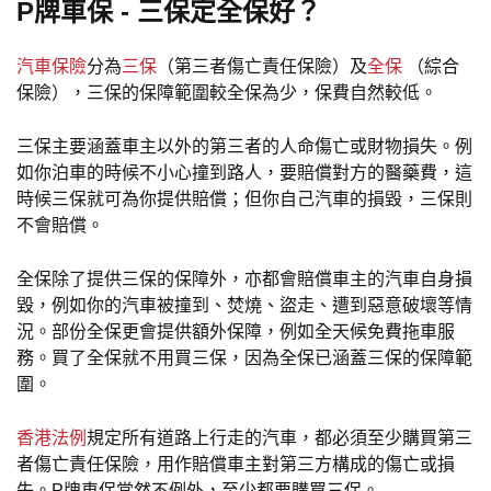
P牌車保 - 三保定全保好？
汽車保險
分為
三保
（第三者傷亡責任保險）及
全保
（綜合
保險），三保的保障範圍較全保為少，保費自然較低。
三保主要涵蓋車主以外的第三者的人命傷亡或財物損失。例
如你泊車的時候不小心撞到路人，要賠償對方的醫藥費，這
時候三保就可為你提供賠償；但你自己汽車的損毀，三保則
不會賠償。
全保除了提供三保的保障外，亦都會賠償車主的汽車自身損
毀，例如你的汽車被撞到、焚燒、盜走、遭到惡意破壞等情
況。部份全保更會提供額外保障，例如全天候免費拖車服
務。買了全保就不用買三保，因為全保已涵蓋三保的保障範
圍。
香港法例
規定所有道路上行走的汽車，都必須至少購買第三
者傷亡責任保險，用作賠償車主對第三方構成的傷亡或損
失。P牌車保當然不例外，至少都要購買三保。