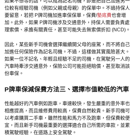
如果不想等的話，可以成為記名司機，即是把自己加進另一
位較有經驗司機（例如父親或母親）的保單中。不過持保人
要留意，若把 P牌司機加進車保保單，保費/
墊底費
也會增
加。此外，如果 P牌司機涉及交通意外，持保人需要負責處
理索償、承擔有關責任，甚至可能失去無索償折扣 (NCD)。
因此，某些新手司機會選擇繼續開父母的座駕，而不將自己
加進任何保險作為記名司機。不過，這樣做其實風險甚大。
如果一位不記名、年輕且經驗不足的司機，在駕駛另一人的
汽車時牽涉交通意外，保險公司可能拒絕賠償，甚至取消該
份車保。
P牌車保減保費方法三、選擇市值較低的汽車
性能越好的汽車例如跑車，車速較快，發生嚴重的意外率也
相應提高，而且維修費用較高，保費自然較貴。新手司機可
以考慮購買二手車，雖然性能和馬力不及跑車，但保費較便
宜，而且新手司機最重要的選擇適合自己所需的車款，並累
積駕駛經驗，在道路上安全駕駛。