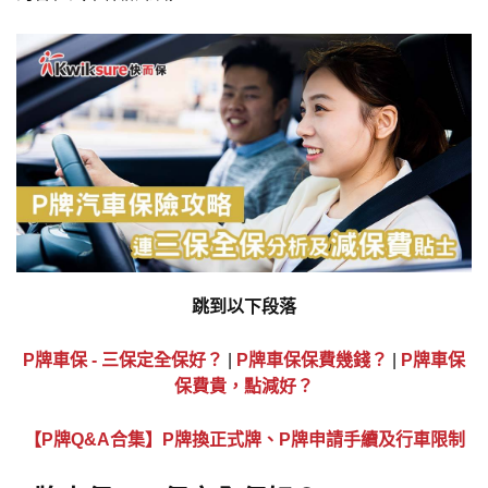
跳到以下段落
P牌車保 - 三保定全保好？
|
P牌車保保費幾錢？
|
P牌車保
保費貴，點減好？
【P牌Q&A合集】P牌換正式牌、P牌申請手續及行車限制