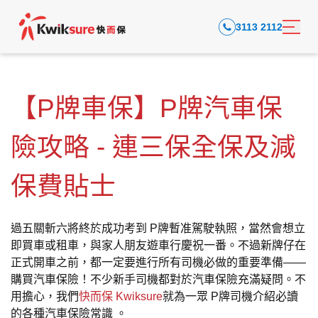
3113 2112
【P牌車保】P牌汽車保
險攻略 - 連三保全保及減
保費貼士
過五關斬六將終於成功考到 P牌暫准駕駛執照，當然會想立
即買車或租車，與家人朋友遊車行慶祝一番。不過新牌仔在
正式開車之前，都一定要進行所有司機必做的重要準備——
購買汽車保險！不少新手司機都對於汽車保險充滿疑問。不
用擔心，我們
快而保 Kwiksure
就為一眾 P牌司機介紹必讀
的各種汽車保險常識 。