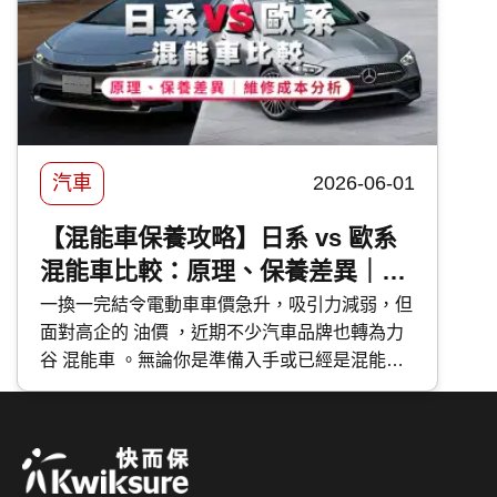
汽車
2026-06-01
【混能車保養攻略】日系 vs 歐系
混能車比較：原理、保養差異｜維
修成本分析
一換一完結令電動車車價急升，吸引力減弱，但
面對高企的 油價 ，近期不少汽車品牌也轉為力
谷 混能車 。無論你是準備入手或已經是混能車
主，應該如何分辨不同種類的混能車？應該如何
保養混能車？今次 快而保 便與大家分享日系與
歐系混能車特點及混能車保養攻略。