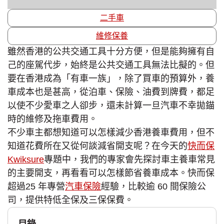
二手車
維修保養
雖然香港的公共交通工具十分方便，但是能夠擁有自
己的座駕代步，始終是公共交通工具無法比擬的。但
要在香港成為「有車一族」，除了買車的預算外，養
車成本也是甚高，從泊車、保險、油費到牌費，都足
以使不少愛車之人卻步，還未計算一旦汽車不幸拋錨
時的維修及拖車費用。
不少車主都想知道可以怎樣減少香港養車費用，但不
知道花費所在又從何談減省開支呢？在今天的
快而保
Kwiksure
專題中，我們的專家會先探討車主養車常見
的主要開支，再看看可以怎樣節省養車成本。快而保
超過25 年專營
汽車保險
經驗，比較逾 60 間保險公
司，提供特低全保及三保保費。
目錄