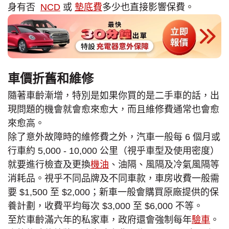
身有否
NCD
或
墊底費
多少也直接影響保費。
車價折舊和維修
隨著車齡漸增，特別是如果你買的是二手車的話，出
現問題的機會就會愈來愈大，而且維修費通常也會愈
來愈高。
除了意外故障時的維修費之外，汽車一般每 6 個月或
行車約 5,000 - 10,000 公里（視乎車型及使用密度）
就要進行檢查及更換
機油
、油隔、風隔及冷氣風隔等
消耗品。視乎不同品牌及不同車款，車房收費一般需
要 $1,500 至 $2,000；新車一般會購買原廠提供的保
養計劃，收費平均每次 $3,000 至 $6,000 不等。
至於車齡滿六年的私家車，政府還會強制每年
驗車
。