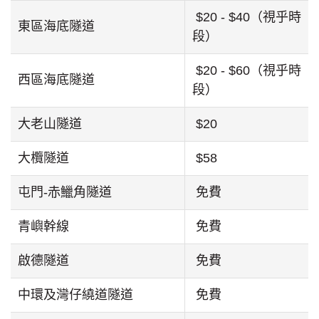
$20 - $40（視乎時
東區海底隧道
段）
$20 - $60（視乎時
西區海底隧道
段）
大老山隧道
$20
大欖隧道
$58
屯門-赤鱲角隧道
免費
青嶼幹線
免費
啟德隧道
免費
中環及灣仔繞道隧道
免費