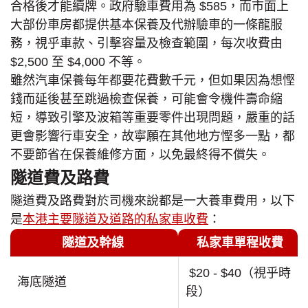
合格後才能續牌。政府驗車費用為 $585，而市面上
大部份車房都提供基本保養及代辦驗車的一條龍服
務，視乎車款、引擊容量及檢查範圍，每次收費由
$2,500 至 $4,000 不等。
雖然汽車保養每年都要花費數千元，但如果因為想慳
錢而延後甚至跳過檢查保養，可能會令機件壽命縮
短，導致引擎及波箱等重要零件出現問題，嚴重的話
更會影響行車安全，故寧願在其他地方慳多一點，都
不要節省在保養維修方面，以免最終得不償失。
隧道費及路費
隧道費及路費對於司機來說都是一大養車費用，以下
是
本港主要隧道及道路的私家車收費
：
隧道及幹線
私家車單程收費
$20 - $40（視乎時
海底隧道
段）