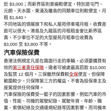
近 $3,000；而新界區則普遍較便宜，特別是屯門、
元朗、天水圍、東涌及離島的同類車位則較便宜，月
租 $1,640。
不同地區的領展旗下和私人屋苑停車場月租，收費差
距可以很大。港島及九龍區的月租租金會比新界區
貴，不少車位不足的大型屋苑月租車位收費為
$3,000 至 $3,800 不等。
汽車保險保費
香港法例規定凡是在路面行走的車輛，必須要購買有
效的
第三者責任保險
，違者可被處最高罰款 $10,000
及監禁 12 個月。三保雖然保費較
全保
便宜，但保障
範圍較少，只保障第三方的權益，不會為投保車主及
座駕提供任何保障。
汽車保險的保費受一籃子的因素影響，例如汽車的市
值、性能、司機的駕駛紀錄、駕駛年資、年齡、職
業、索償紀綠及交通違規紀錄等因素影響。而司機本