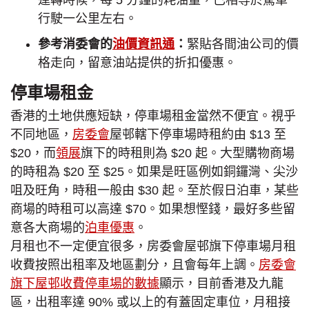
運轉時候，每 5 分鐘的耗油量，已相等於駕車
行駛一公里左右。
參考消委會的
油價資訊通
：
緊貼各間油公司的價
格走向，留意油站提供的折扣優惠。
停車場租金
香港的土地供應短缺，停車場租金當然不便宜。視乎
不同地區，
房委會
屋邨轄下停車場時租約由 $13 至
$20，而
領展
旗下的時租則為 $20 起。大型購物商場
的時租為 $20 至 $25。如果是旺區例如銅鑼灣、尖沙
咀及旺角，時租一般由 $30 起。至於假日泊車，某些
商場的時租可以高達 $70。如果想慳錢，最好多些留
意各大商場的
泊車優惠
。
月租也不一定便宜很多，房委會屋邨旗下停車場月租
收費按照出租率及地區劃分，且會每年上調。
房委會
旗下屋邨收費停車場的數據
顯示，目前香港及九龍
區，出租率達 90% 或以上的有蓋固定車位，月租接