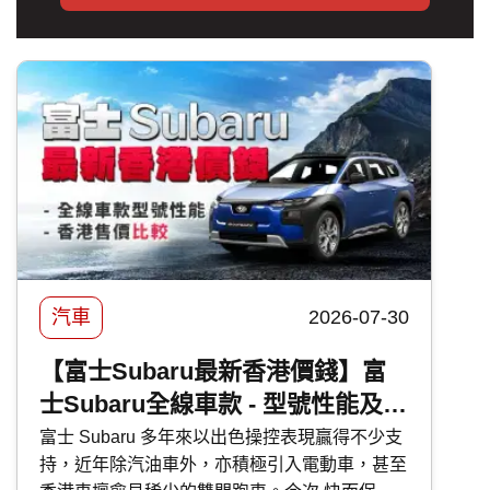
汽車
2026-07-30
【富士Subaru最新香港價錢】富
士Subaru全線車款 - 型號性能及香
港售價比較
富士 Subaru 多年來以出色操控表現贏得不少支
持，近年除汽油車外，亦積極引入電動車，甚至