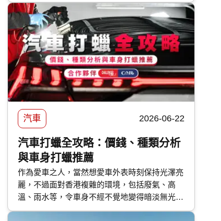
亞 汽車保險 優缺點，助你選擇最適合的車保方
案。
汽車
2026-06-22
汽車打蠟全攻略：價錢、種類分析
與車身打蠟推薦
作為愛車之人，當然想愛車外表時刻保持光澤亮
麗，不過面對香港複雜的環境，包括廢氣、高
溫、雨水等，令車身不經不覺地變得暗淡無光，
如果不及時打理保護，隨時會對車漆造成不可逆