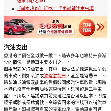
驗車中心名單）
【試車攻略】新車/二手車試駕注意事項
汽油支出
香港的油價在全球數一數二，過去多年也維持升多減
少的情況，是養車主要支出之一。
如果想節省汽油支出，其中一個做法是揀選耗油量低
的車款，例如柴油或
油電混能車
，甚至是電動車。不
過柴油或油電混能車的售價較同級汽油車款貴（現時
本港已沒有全新柴油私家車發售，只可留意二手車
盤）。所以，建議購買前先確定是否可以回本，即是
經常駕駛或長途駕駛，令節省回來的油錢可以補償車
價差額。如果擁有自家的充電設施，電動車更可進一