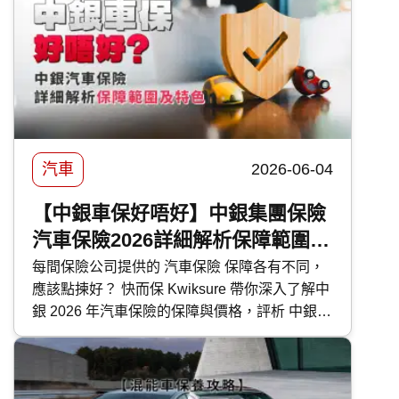
便為大家盤點本地最新的 PHEV 混能車型外，
還有選購及日常使用時的注意事項。
汽車
2026-06-04
【中銀車保好唔好】中銀集團保險
汽車保險2026詳細解析保障範圍及
特色
每間保險公司提供的 汽車保險 保障各有不同，
應該點揀好？ 快而保 Kwiksure 帶你深入了解中
銀 2026 年汽車保險的保障與價格，評析 中銀汽
車保險 優缺點，助你選擇最合適的車保方案。