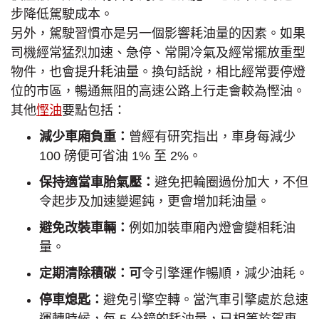
步降低駕駛成本。
另外，駕駛習慣亦是另一個影響耗油量的因素。如果
司機經常猛烈加速、急停、常開冷氣及經常擺放重型
物件，也會提升耗油量。換句話說，相比經常要停燈
位的市區，暢通無阻的高速公路上行走會較為慳油。
其他
慳油
要點包括：
減少車廂負重：
曾經有研究指出，車身每減少
100 磅便可省油 1% 至 2%。
保持適當車胎氣壓：
避免把輪圈過份加大，不但
令起步及加速變遲鈍，更會增加耗油量。
避免改裝車輛：
例如加裝車廂內燈會變相耗油
量。
定期清除積碳：可
令引擎運作暢順，減少油耗。
停車熄匙：
避免引擎空轉。當汽車引擎處於怠速