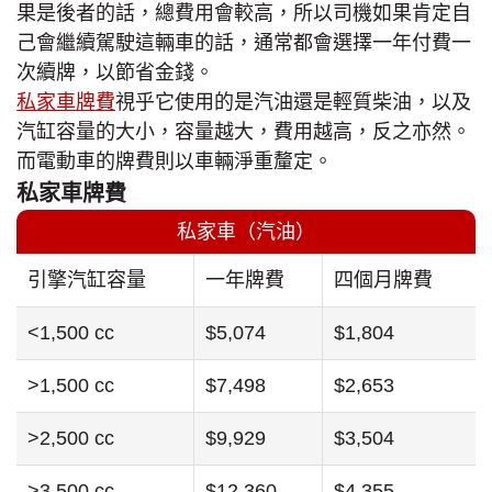
果是後者的話，總費用會較高，所以司機如果肯定自
己會繼續駕駛這輛車的話，通常都會選擇一年付費一
次續牌，以節省金錢。
私家車牌費
視乎它使用的是汽油還是輕質柴油，以及
汽缸容量的大小，容量越大，費用越高，反之亦然。
而電動車的牌費則以車輛淨重釐定。
私家車牌費
私家車（汽油）
引擎汽缸容量
一年牌費
四個月牌費
<1,500 cc
$5,074
$1,804
>1,500 cc
$7,498
$2,653
>2,500 cc
$9,929
$3,504
>3,500 cc
$12,360
$4,355