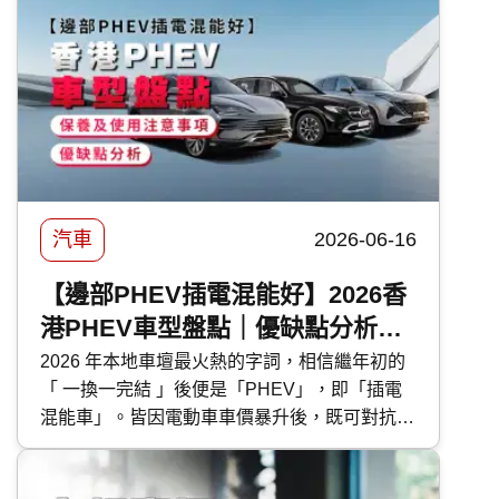
轉的傷害。 要保護車漆，最高性價比的方法首
選汽車打蠟。然而，坊間的汽車蠟種類繁多，價
錢由 DIY 的百多元，到汽車美容店的幾千元不
等，到底該如何選擇？傳統打蠟與近年流行的
汽車鍍膜 又有甚麼分別？ 快而保 為你一文看清
汽車打蠟的好處、種類、價錢比較及常見問題，
助你選出最適合愛車的護理方案！
汽車
2026-06-16
【邊部PHEV插電混能好】2026香
港PHEV車型盤點｜優缺點分析｜
保養及使用注意事項
2026 年本地車壇最火熱的字詞，相信繼年初的
「 一換一完結 」後便是「PHEV」，即「插電
混能車」。皆因電動車車價暴升後，既可對抗油
魔又毋須為續航距離而煩惱的 PHEV 插電混能
車型，便成為各大代理力谷對象。今次 快而保