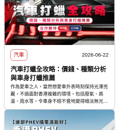
汽車
2026-06-22
汽車打蠟全攻略：價錢、種類分析
與車身打蠟推薦
作為愛車之人，當然想愛車外表時刻保持光澤亮
麗，不過面對香港複雜的環境，包括廢氣、高
溫、雨水等，令車身不經不覺地變得暗淡無光，
如果不及時打理保護，隨時會對車漆造成不可逆
轉的傷害。 要保護車漆，最高性價比的方法首
選汽車打蠟。然而，坊間的汽車蠟種類繁多，價