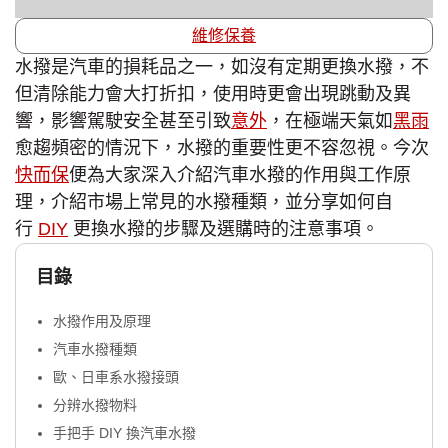
維修保養
水撥是汽車的損耗品之一，如沒有定期更換水撥，不
但清除能力會大打折扣，使用時更會出現跳動及異
響，影響駕駛安全甚至引致
意外
，在極端天氣如
黑雨
愈趨頻密的情況下，水撥的重要性更不容忽視。今次
快而保
便為大家深入介紹汽車水撥的作用與工作原
理，介紹市場上常見的水撥種類，並分享如何自
行
DIY
更換水撥的步驟及選購時的注意事項。
目錄
水撥作用及原理
汽車水撥種類
歐、日車系水撥接頭
分辨水撥物料
手把手 DIY 換汽車水撥