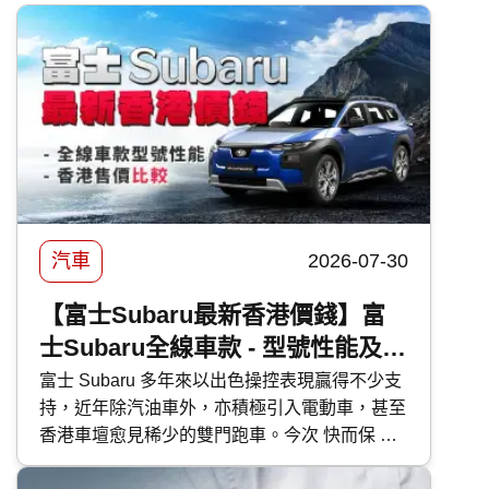
汽車
2026-07-30
【富士Subaru最新香港價錢】富
士Subaru全線車款 - 型號性能及香
港售價比較
富士 Subaru 多年來以出色操控表現贏得不少支
持，近年除汽油車外，亦積極引入電動車，甚至
香港車壇愈見稀少的雙門跑車。今次 快而保 便
為大家逐一剖析富士 Subaru 各車型的特點。