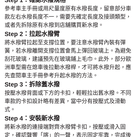
Step 1：確認水撥規格
參考車主手冊或用尺量度原有水撥長度，留意部分車
款左右水撥長度不一，需要先確定長度及接頭類型，
或者先拆除原有水撥到店舖購買新水撥。
Step 2：拉起水撥臂
將水撥臂拉起至支撐位置，要注意水撥臂內裝有彈
簧，若水撥離開支撐位置會馬上彈回玻璃上。為避免
刮花玻璃，建議預先在玻璃鋪上毛巾。此外，部分歐
洲車型需在熄車後拉動水撥桿，才可將水撥升起，應
先查閱車主手冊參考升起水撥的方法。
Step 3：拆除舊水撥
按壓水撥背面或下方的卡扣，輕輕拉出舊水撥。不同
車款的卡扣設計略有差異，當中分有按壓式及滑動
式。
Step 4：安裝新水撥
將新水撥的連接端對齊水撥臂卡扣，按壓或滑入固
定，確認聲響「喀」的一聲，表示固定牢靠，完成後