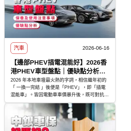
錢由 DIY 的百多元，到汽車美容店的幾千元不
等，到底該如何選擇？傳統打蠟與近年流行的
汽車鍍膜 又有甚麼分別？ 快而保 為你一文看清
汽車打蠟的好處、種類、價錢比較及常見問題，
助你選出最適合愛車的護理方案！
汽車
2026-06-16
【邊部PHEV插電混能好】2026香
港PHEV車型盤點｜優缺點分析｜
保養及使用注意事項
2026 年本地車壇最火熱的字詞，相信繼年初的
「 一換一完結 」後便是「PHEV」，即「插電
混能車」。皆因電動車車價暴升後，既可對抗油
魔又毋須為續航距離而煩惱的 PHEV 插電混能
車型，便成為各大代理力谷對象。今次 快而保
便為大家盤點本地最新的 PHEV 混能車型外，
還有選購及日常使用時的注意事項。