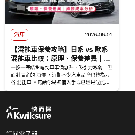
汽車
2026-06-01
【混能車保養攻略】日系 vs 歐系
混能車比較：原理、保養差異｜維
修成本分析
一換一完結令電動車車價急升，吸引力減弱，但
面對高企的 油價 ，近期不少汽車品牌也轉為力
谷 混能車 。無論你是準備入手或已經是混能車
主，應該如何分辨不同種類的混能車？應該如何
保養混能車？今次 快而保 便與大家分享日系與
歐系混能車特點及混能車保養攻略。
訂閱電子報