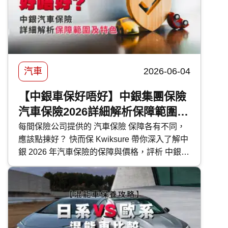
汽車
2026-06-04
【中銀車保好唔好】中銀集團保險
汽車保險2026詳細解析保障範圍及
特色
每間保險公司提供的 汽車保險 保障各有不同，
應該點揀好？ 快而保 Kwiksure 帶你深入了解中
銀 2026 年汽車保險的保障與價格，評析 中銀汽
車保險 優缺點，助你選擇最合適的車保方案。