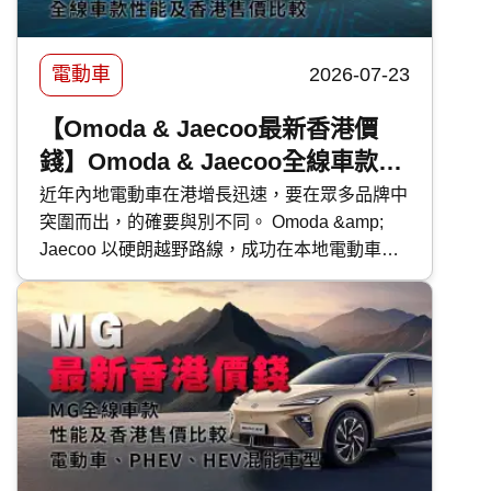
電動車
2026-07-23
【Omoda & Jaecoo最新香港價
錢】Omoda & Jaecoo全線車款｜
性能及香港售價比較
近年內地電動車在港增長迅速，要在眾多品牌中
突圍而出，的確要與別不同。 Omoda &amp;
Jaecoo 以硬朗越野路線，成功在本地電動車壇
闖出獨有風格。今次 快而保 便為大家深入了解
Omoda &amp; Jaecoo 各車款的特性及售價，有
助各位買車時有更好準備。