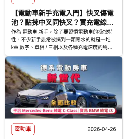
【電動車新手充電入門】快叉傷電
池？點揀中叉同快叉？買充電線必
知事項
作為 電動車 新手，除了要習慣電動車的操控特
性，不少新手最常被搞到一頭霧水的就是一堆
kW 數字、單相 / 三相以及各種充電速度的稱
呼。今次 快而保 便針對香港電動車新手，由淺
入深搞清楚所有充電細節及迷思。
電動車
2026-04-26