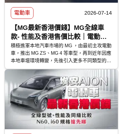
電動車
2026-07-14
【MG最新香港價錢】MG全線車
款- 性能及香港售價比較｜電動
車、PHEV、HEV混能車型
積極進軍本地汽車市場的 MG ，由最初主攻電動
車，推出 MG ZS、MG 4 等車型，再到近年因應
本地車壇環境轉變，先後引入更多不同類型的車
款，除電動車外，還有 PHEV 混能車型 MG S9
PHEV 及混能車 MG ZS HEV 、 MG 3 Hybrid+
。今次 快而保 便為大家深入了解 MG 各車款的
特性及售價，有助各位買車時有更好準備。