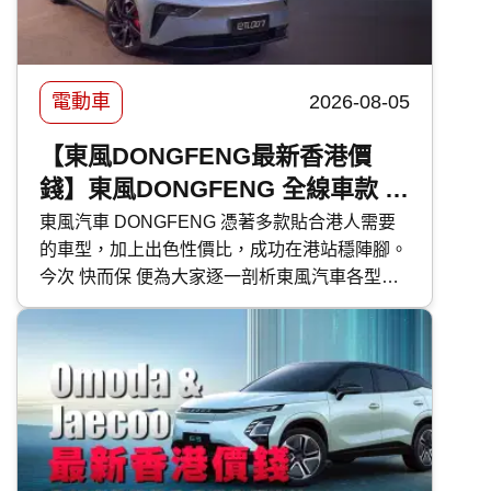
電動車
2026-08-05
【東風DONGFENG最新香港價
錢】東風DONGFENG 全線車款 -
型號性能及香港售價比較
東風汽車 DONGFENG 憑著多款貼合港人需要
的車型，加上出色性價比，成功在港站穩陣腳。
今次 快而保 便為大家逐一剖析東風汽車各型號
的特點，並比較其性能與香港售價。