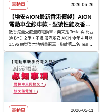
電動車
2026-05-26
【埃安AION最新香港價錢】AION
電動車全線車款 - 型號性能及香港
售價比較｜N60、i60 規格搶先睇
數香港最受歡迎的電動車，向來是 Tesla 與 比亞
迪 BYD 之爭，不過 廣汽埃安 AION 今年 4 月以
1,596 輛榮登本地銷量冠軍，拋離第二名 Tesla
逾 10%，究竟廣汽埃安 AION 有何吸引力，以
黑馬姿態跑贏 Tesla 及 BYD 比亞迪？今天 快而
保 便與大家詳細講解廣汽埃安 AION 各型號的
功能、特點及定位，以及售後保養等各種準車主
關心的問題。 快而保 超過 25 年專營 汽車保險
經驗，比較逾 60 間保險公司，提供特低 全保 及
三保 保費。
電動車
2026-05-11