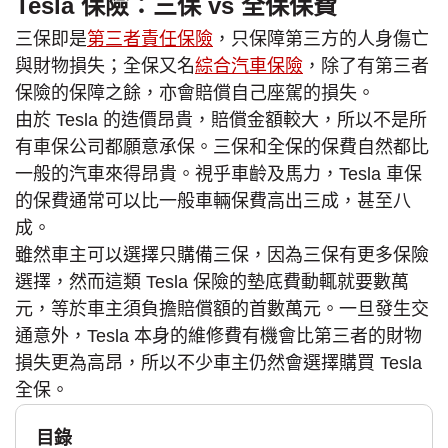
Tesla 保險：三保 vs 全保保費
三保即是
第三者責任保險
，只保障第三方的人身傷亡
與財物損失；全保又名
綜合汽車保險
，除了有第三者
保險的保障之餘，亦會賠償自己座駕的損失。
由於 Tesla 的造價昂貴，賠償金額較大，所以不是所
有車保公司都願意承保。三保和全保的保費自然都比
一般的汽車來得昂貴。視乎車齡及馬力，Tesla 車保
的保費通常可以比一般車輛保費高出三成，甚至八
成。
雖然車主可以選擇只購備三保，因為三保有更多保險
選擇，然而這類 Tesla 保險的墊底費動輒就要數萬
元，等於車主須負擔賠償額的首數萬元。一旦發生交
通意外，Tesla 本身的維修費有機會比第三者的財物
損失更為高昂，所以不少車主仍然會選擇購買 Tesla
全保。
目錄