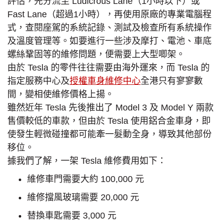
評估，先分流至 Ludicrous Lane（1小時以下）或
Fast Lane（超過1小時），再使用原廠的專業電腦程
式，查閱座駕的系統記錄、測試及檢查所有系統操作
及溫度管理等。如要進行一些涉及摩打、電池、車底
螺絲鞏固等的維修問題，便需要上大型唧架。
由於 Tesla 的零件往往需要由海外運來，而 Tesla 的
指定服務中心及
授權車身維修中心
全港只有寥寥數
間，變相使維修價格上揚。
雖然近年 Tesla 先後推出了 Model 3 及 Model Y 兩款
售價較低的車款，但由於 Tesla 使用鋁合金車身，即
使發生輕微碰撞都可能牽一髮動全身，導致其他部份
移位。
據我們了解，一架 Tesla 維修費用如下：
維修車門需要大約 100,000 元
維修擋風玻璃需要 20,000 元
替換車匙需要 3,000 元