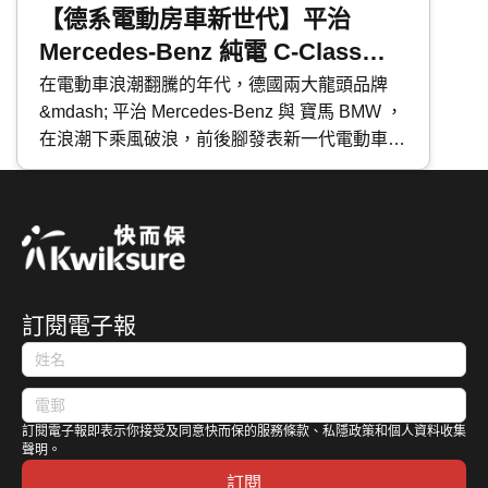
【德系電動房車新世代】平治
Mercedes-Benz 純電 C-Class｜
寶馬 BMW 純電 i3｜全面比較
在電動車浪潮翻騰的年代，德國兩大龍頭品牌
&mdash; 平治 Mercedes-Benz 與 寶馬 BMW ，
在浪潮下乘風破浪，前後腳發表新一代電動車，
分別為 純電 C-Class 及 純電 i3 。今次 快而保
便為大家深入了解這兩款同被視為車廠最具代表
性的四門房車，看看兩大品牌如何詮釋未來電動
車的發展。而作為準備入手的你，究竟應該如何
選擇？
訂閱電子報
訂閱電子報即表示你接受及同意快而保的服務條款、私隱政策和個人資料收集
聲明。
訂閱