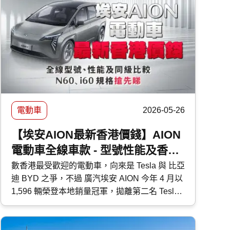
電動車
2026-05-26
【埃安AION最新香港價錢】AION
電動車全線車款 - 型號性能及香港
售價比較｜N60、i60 規格搶先睇
數香港最受歡迎的電動車，向來是 Tesla 與 比亞
迪 BYD 之爭，不過 廣汽埃安 AION 今年 4 月以
1,596 輛榮登本地銷量冠軍，拋離第二名 Tesla
逾 10%，究竟廣汽埃安 AION 有何吸引力，以
黑馬姿態跑贏 Tesla 及 BYD 比亞迪？今天 快而
保 便與大家詳細講解廣汽埃安 AION 各型號的