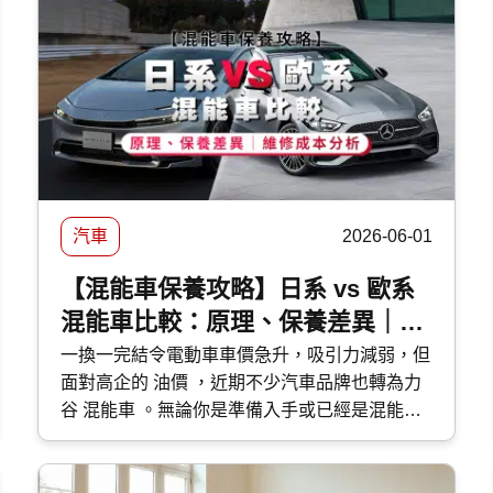
Kwiksure 超過 25 年專營保險計劃經驗，比較逾
60 間保險公司，提供特低 電單車保費 。
汽車
2026-06-01
【混能車保養攻略】日系 vs 歐系
混能車比較：原理、保養差異｜維
修成本分析
一換一完結令電動車車價急升，吸引力減弱，但
面對高企的 油價 ，近期不少汽車品牌也轉為力
谷 混能車 。無論你是準備入手或已經是混能車
主，應該如何分辨不同種類的混能車？應該如何
保養混能車？今次 快而保 便與大家分享日系與
歐系混能車特點及混能車保養攻略。