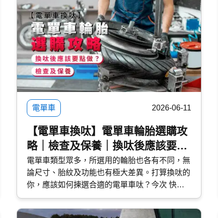
選汽車打蠟。然而，坊間的汽車蠟種類繁多，價
錢由 DIY 的百多元，到汽車美容店的幾千元不
等，到底該如何選擇？傳統打蠟與近年流行的
汽車鍍膜 又有甚麼分別？ 快而保 為你一文看清
汽車打蠟的好處、種類、價錢比較及常見問題，
助你選出最適合愛車的護理方案！
電單車
2026-06-11
【電單車換呔】電單車輪胎選購攻
略｜檢查及保養｜換呔後應該要點
做？
電單車類型眾多，所選用的輪胎也各有不同，無
論尺寸、胎紋及功能也有極大差異。打算換呔的
你，應該如何揀選合適的電單車呔？今次 快而
保 便與大家探討電單車輪胎的特性，選購時的
注意事項，以及換呔後應該要點做。 快而保