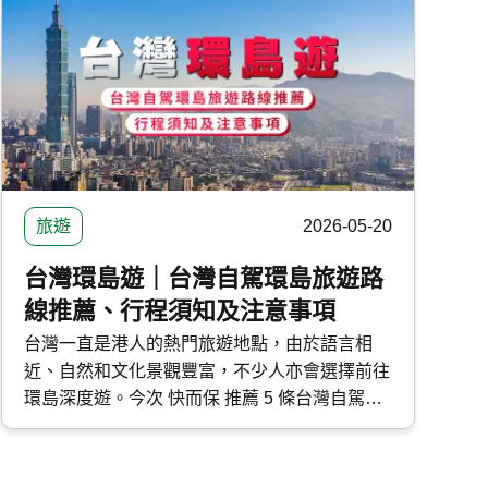
功能、特點及定位，以及售後保養等各種準車主
關心的問題。 快而保 超過 25 年專營 汽車保險
經驗，比較逾 60 間保險公司，提供特低 全保 及
三保 保費。
旅遊
2026-05-20
台灣環島遊｜台灣自駕環島旅遊路
線推薦、行程須知及注意事項
台灣一直是港人的熱門旅遊地點，由於語言相
近、自然和文化景觀豐富，不少人亦會選擇前往
環島深度遊。今次 快而保 推薦 5 條台灣自駕環
島路線，涵蓋長途、短途及快閃旅遊，幫助大家
規劃假期旅程。