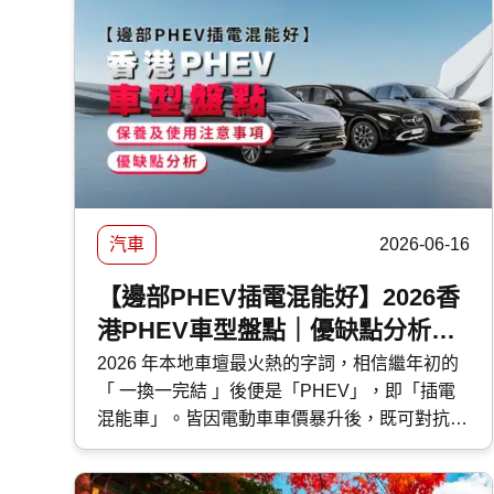
汽車
2026-06-16
【邊部PHEV插電混能好】2026香
港PHEV車型盤點｜優缺點分析｜
保養及使用注意事項
2026 年本地車壇最火熱的字詞，相信繼年初的
「 一換一完結 」後便是「PHEV」，即「插電
混能車」。皆因電動車車價暴升後，既可對抗油
魔又毋須為續航距離而煩惱的 PHEV 插電混能
車型，便成為各大代理力谷對象。今次 快而保