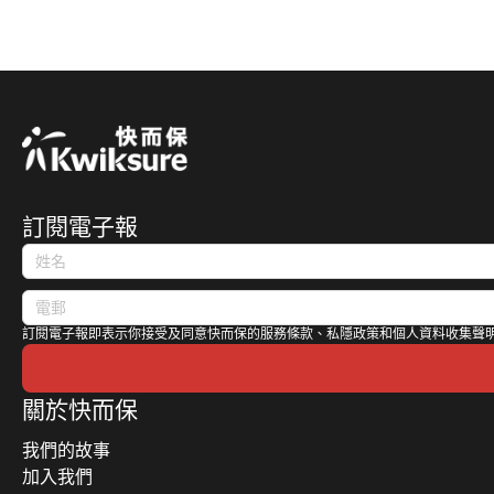
上限一萬架，另外對於申請車輛也列出3點要求
包括車輛車齡須低於12年、持有涵蓋網約車用途
的第三者風險保險、私家車須由個人名義登記，
即「人車綁定」。引起城中各界熱烈討論。 作
為香港汽車保險業界持份者，我們希望從不同角
度探討一下網約車的保險條款、保障和保費等對
於有意投身網約車行業的私家車車主息息相關的
問題：
訂閱電子報
訂閱電子報即表示你接受及同意快而保的服務條款、私隱政策和個人資料收集聲
關於快而保
我們的故事
加入我們