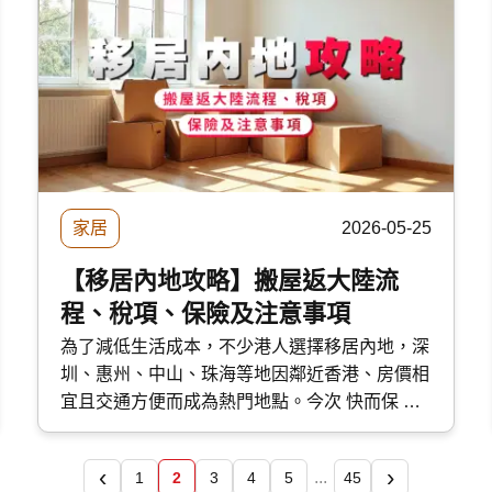
家居
2026-05-25
【移居內地攻略】搬屋返大陸流
程、稅項、保險及注意事項
為了減低生活成本，不少港人選擇移居內地，深
圳、惠州、中山、珠海等地因鄰近香港、房價相
宜且交通方便而成為熱門地點。今次 快而保 詳
細講解搬屋返大陸的規定、流程、 保險及注意
事項，減輕跨境搬家的煩惱。
‹
›
...
1
2
3
4
5
45